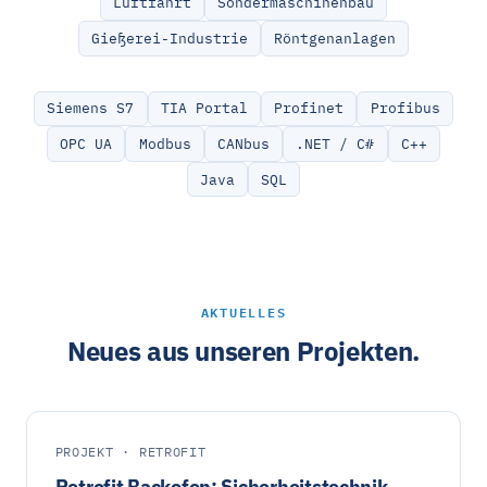
Luftfahrt
Sondermaschinenbau
Gießerei-Industrie
Röntgenanlagen
Siemens S7
TIA Portal
Profinet
Profibus
OPC UA
Modbus
CANbus
.NET / C#
C++
Java
SQL
AKTUELLES
Neues aus unseren Projekten.
PROJEKT · RETROFIT
Retrofit Backofen: Sicherheitstechnik