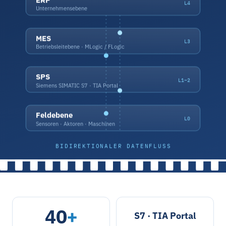
L4
Unternehmensebene
MES
L3
Betriebsleitebene · MLogic / FLogic
SPS
L1–2
Siemens SIMATIC S7 · TIA Portal
Feldebene
L0
Sensoren · Aktoren · Maschinen
BIDIREKTIONALER DATENFLUSS
40
+
S7 · TIA Portal